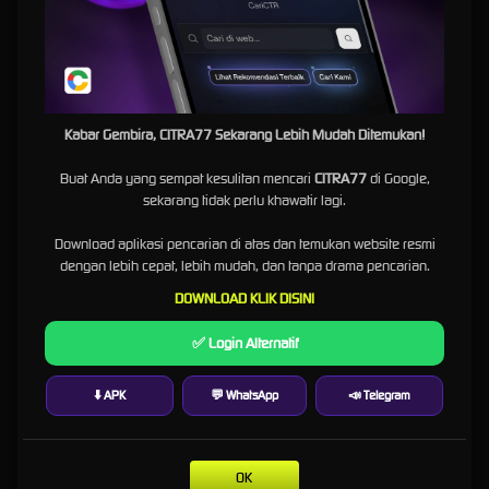
FAQ Tentang Situs Citra77
1. Apa itu Citra77 sebagai link alternatif login situs gacor?
Citra77 merupakan situs judi online terpercaya yang menyediakan link alternatif login situs
gacor anti rungkad. Link ini berfungsi agar member tetap bisa login serta bermain dengan
Kabar Gembira, CITRA77 Sekarang Lebih Mudah Ditemukan!
lancar kapan saja tanpa gangguan akses.
Buat Anda yang sempat kesulitan mencari
CITRA77
di Google,
2. Mengapa perlu menggunakan link alternatif login Citra77?
sekarang tidak perlu khawatir lagi.
Link alternatif Citra77 digunakan saat domain utama mengalami pembatasan atau
gangguan. Dengan link alternatif, pemain tetap bisa mengakses semua permainan dengan
Download aplikasi pencarian di atas dan temukan website resmi
koneksi cepat dan stabil.
dengan lebih cepat, lebih mudah, dan tanpa drama pencarian.
3. Permainan apa saja yang tersedia di situs Citra77?
DOWNLOAD KLIK DISINI
Citra77 merupakan situs serba ada yang menyediakan:
Slot gacor
online dari berbagai provider populer
✅ Login Alternatif
Sportsbook SBOBET
judi bola
untuk taruhan olahraga lengkap
Live casino seperti baccarat, roulette, dan blackjack
⬇️ APK
💬 WhatsApp
📣 Telegram
Semua permainan bisa diakses dalam satu akun.
4. Apakah Citra77 aman dan terpercaya untuk dimainkan?
Citra77 kini telah menggunakan sistem keamanan modern serta server paling stabil untuk
OK
melindungi data dan kenyamanan member. Situs ini juga didukung layanan customer