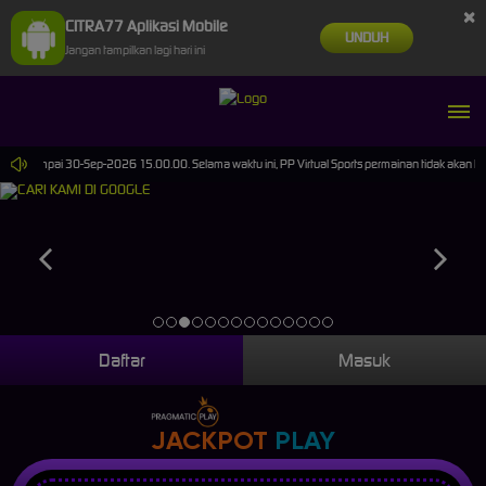
×
CITRA77 Aplikasi Mobile
UNDUH
Jangan tampilkan lagi hari ini
.00 sampai 30-Sep-2026 15.00.00. Selama waktu ini, PP Virtual Sports permainan tidak akan te
Daftar
Masuk
JACKPOT
PLAY